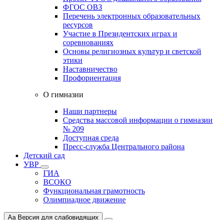
ФГОС ОВЗ
Перечень электронных образовательных
ресурсов
Участие в Президентских играх и
соревнованиях
Основы религиозных культур и светской
этики
Наставничество
Профориентация
О гимназии
Наши партнеры
Средства массовой информации о гимназии
№ 209
Доступная среда
Пресс-служба Центрального района
Детский сад
УВР
ГИА
ВСОКО
Функциональная грамотность
Олимпиадное движение
Aa
Версия для слабовидящих